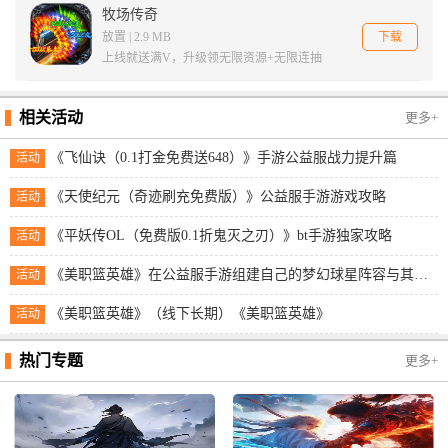
牧场传奇
下载
放置 | 2.9 MB
上线就送满V，升级领无限资源+无限连抽
相关活动
更多+
《飞仙诀（0.1打金免费送648）》手游公益服战力提升篇
活动
《天使纪元（奇迹刷充免费版）》公益服手游游戏攻略
活动
《平妖传OL（免费版0.1折鬼灭之刃）》bt手游独家攻略
活动
《美职篮英雄》在公益服手游组建自己的梦幻球星阵容与其他玩家展开实时对抗！
活动
《美职篮英雄》（线下长期）《美职篮英雄》
活动
热门专题
更多+