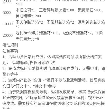
2000
*400
永恒之羽*1，王者碎片臻选箱*100，聚灵萃石*400，
5000
神戒精粹*1200
圣天使臻选箱*2，圣武器臻选箱*2，返利神饰臻选箱
10000
*2
返利神饰碎片臻选箱*150，1星纹章臻选箱*2，30阶
20000
天使直升丹*8
活动规则
注意事项：

1、活动为多日累计充值，达到高档位可领取所有低档位奖
励，活动期间每档仅可领取1次

2、充值达标后奖励将实时自动通过邮件发放，无需申请，请
耐心等待

3、游戏内产出的“充值卡”道具不参与此返利活动，仅限真实
充值与“真充卡”、“神充卡”参与

4、由于数据存档机制限制，返利发放记录、核实记录只保留
10天的数据，若玩家超过10天反馈需要核实返利，视为已正
确发放。需要核实的玩家请在收到/未收到返利的10天内尽快