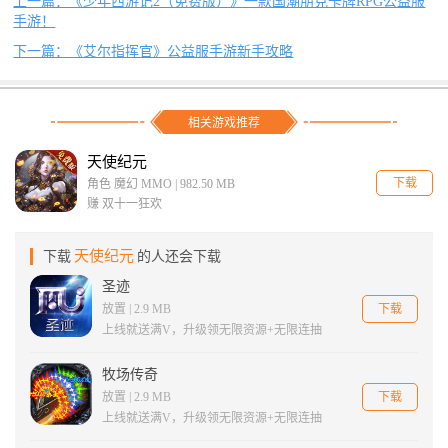
上一篇：《少年西游记2（免费版）》一款国潮朋克卡牌RPG公益服
手游！
下一篇：《艾尔指挥官》公益服手游新手攻略
相关游戏推荐
天使纪元
下载
角色 魔幻 MMO | 982.50 MB
赚 双十一狂欢
天使纪元
下载
的人还会下载
圣迹
下载
放置 | 2.9 MB
上线就送满V，升级领无限资源+无限连抽
牧场传奇
下载
放置 | 2.9 MB
上线就送满V，升级领无限资源+无限连抽