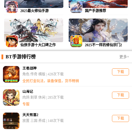
2025最火修仙手游
国产手游推荐
仙侠手游十大口碑之作
2025不一样的修仙宗门2
BT手游排行榜
更多+
王者战神
下载
角色 传奇 横版 |
428次下载
全民打金玩法，装备保值，货币畅销
山海记
下载
肉鸽 割草 休闲 |
285次下载
专服
天天有喜2
下载
放置 三国 养成 |
148次下载