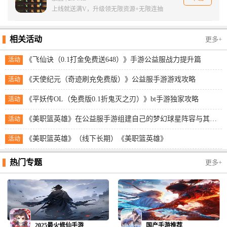
上线就送满V，升级领无限资源+无限连抽
相关活动
更多+
《飞仙诀（0.1打金免费送648）》手游公益服战力提升篇
活动
《天使纪元（奇迹刷充免费版）》公益服手游游戏攻略
活动
《平妖传OL（免费版0.1折鬼灭之刃）》bt手游独家攻略
活动
《美职篮英雄》在公益服手游组建自己的梦幻球星阵容与其他玩家展开实时对抗！
活动
《美职篮英雄》（线下长期）《美职篮英雄》
活动
热门专题
更多+
2025最火修仙手游
国产手游推荐