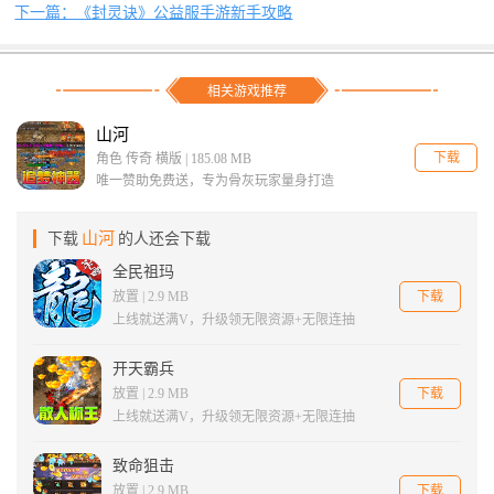
下一篇：《封灵诀》公益服手游新手攻略
相关游戏推荐
山河
下载
角色 传奇 横版 | 185.08 MB
唯一赞助免费送，专为骨灰玩家量身打造
山河
下载
的人还会下载
全民祖玛
下载
放置 | 2.9 MB
上线就送满V，升级领无限资源+无限连抽
开天霸兵
下载
放置 | 2.9 MB
上线就送满V，升级领无限资源+无限连抽
致命狙击
下载
放置 | 2.9 MB