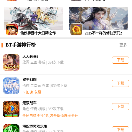
仙侠手游十大口碑之作
2025不一样的修仙宗门2
BT手游排行榜
更多+
天天有喜2
下载
放置 三国 养成 |
634次下载
双生幻想
下载
卡牌 二次元 养成 |
939次下载
可加速 专服
无双战车
下载
角色 传奇 横版 |
862次下载
全民白嫖主打0氪,装备保值爆率全开
海蛇传奇欢乐版
下载