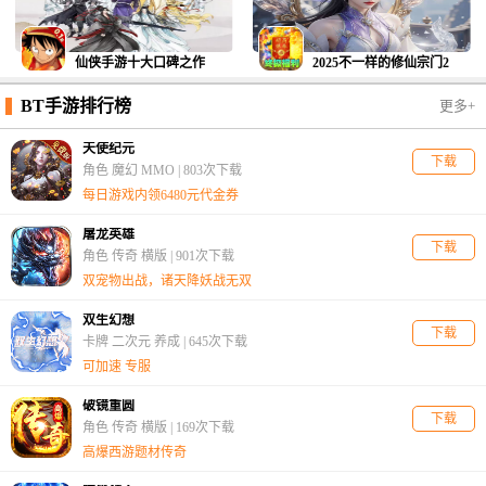
仙侠手游十大口碑之作
2025不一样的修仙宗门2
BT手游排行榜
更多+
天使纪元
下载
角色 魔幻 MMO |
803次下载
每日游戏内领6480元代金券
屠龙英雄
下载
角色 传奇 横版 |
901次下载
双宠物出战，诸天降妖战无双
双生幻想
下载
卡牌 二次元 养成 |
645次下载
可加速 专服
破镜重圆
下载
角色 传奇 横版 |
169次下载
高爆西游题材传奇