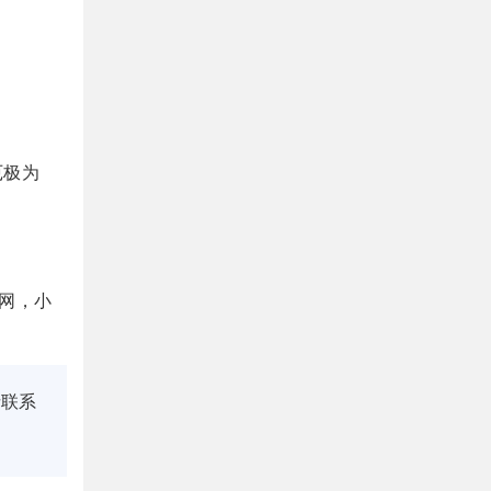
厄极为
网，小
请联系