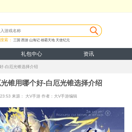
搜索：
三国
西游
山海记
雄霸天地
天使纪元
礼包中心
资讯
好-白厄光锥选择介绍
光锥用哪个好-白厄光锥选择介绍
23:53
来源： 大V手游
作者：大V手游编辑