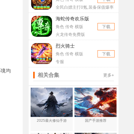
全民白嫖主打0氪,装备保值爆率
全开
海蛇传奇欢乐版
角色 传奇 横版
下载
火龙传奇免费版
烈火骑士
角色 传奇 横版
下载
专服
环境均
相关合集
更多+
2025最火修仙手游
国产手游推荐