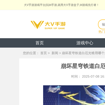
大V手游游戏平台|玩bt手游,就用大V手游盒子,bt游戏先行者！
热门
首页
游戏中心
您的位置：
首页
>
新闻
> 崩坏星穹铁道白厄光锥用哪个
崩坏星穹铁道白厄
时间： 2025-07-08 16: