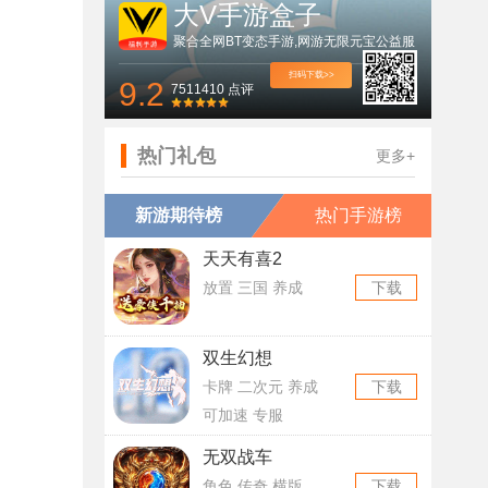
大V手游盒子
聚合全网BT变态手游,网游无限元宝公益服
扫码下载>>
9.2
7511410 点评
热门礼包
更多+
新游期待榜
热门手游榜
天天有喜2
放置 三国 养成
下载
双生幻想
卡牌 二次元 养成
下载
可加速 专服
无双战车
角色 传奇 横版
下载