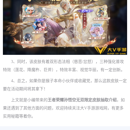
3、同时，该皮肤有着双形态法相（慈悲/忿怒），三种强化普攻
特效（莲花、降魔杵、巨斧），特效丰富、视觉华丽，有一定创新。
4、总之，如果你是猴子本命小伙伴或收藏党，那么这款皮肤一定
要在活动期间将其拿下！
上文就是小编带来的
王者荣耀孙悟空无双限定皮肤抽取介绍
，如
果还遇到了其他方面的问题，欢迎持续关注大V手游游戏网，有更多
实用秘籍等着你。