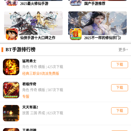
2025最火修仙手游
国产手游推荐
仙侠手游十大口碑之作
2025不一样的修仙宗门2
BT手游排行榜
更多+
猛将勇士
下载
角色 传奇 横版 |
425次下载
经典三职业9流派免费版
君临传奇
下载
角色 传奇 横版 |
587次下载
专服
天天有喜2
下载
放置 三国 养成 |
823次下载
王者战神