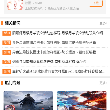
下载
放置 | 2.9 MB
上线就送满V，升级领无限资源+无限连抽
相关新闻
更多+
阴阳师月读月华凌空活动怎样玩-月读月华凌空活动玩法介绍
新闻
异色边缘露娜混搭卡组怎样搭配-露娜混搭卡组搭配秘籍
新闻
异色边缘院长慢速卡组怎样搭配-院长慢速卡组搭配秘籍
新闻
烟雨江湖南知意拳棍怎样选-南知意拳棍选择介绍
新闻
金铲铲之战s13黑玫蚂蚱阵容怎样搭配-s13黑玫蚂蚱阵容搭配秘籍
新闻
热门专题
更多+