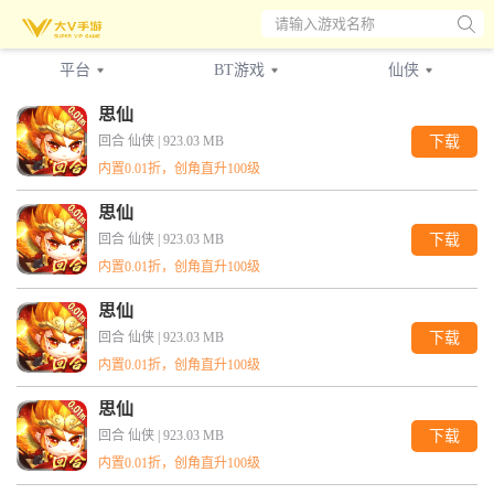
请输入游戏名称
平台
BT游戏
仙侠
全部
全部
全部
思仙
BT游戏
安卓
角色
折扣游戏
仙侠
IOS
回合 仙侠 |
923.03 MB
下载
网页游戏
卡牌
三国
放置
内置0.01折，创角直升100级
武侠
魔幻
回合
思仙
二次元
传奇
竖版
回合 仙侠 |
923.03 MB
下载
内置0.01折，创角直升100级
策略
冒险
西游
思仙
动漫
横版
格斗
回合 仙侠 |
923.03 MB
下载
Q版
经营
内置0.01折，创角直升100级
思仙
回合 仙侠 |
923.03 MB
下载
内置0.01折，创角直升100级