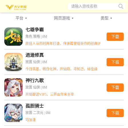
请输入游戏名称
平台
网页游戏
类型
全部
全部
全部
七雄争霸
BT游戏
安卓
角色
折扣游戏
仙侠
IOS
角色 策略 |
0M
下载
网页游戏
卡牌
三国
放置
原班人马历时两年打造，传承殿堂级巨作的经典IP
武侠
魔幻
回合
逍遥修真
二次元
传奇
竖版
放置 仙侠 |
0M
下载
今日筑基，明日化神，开仙府，寻知己，结佳缘
策略
冒险
西游
神行九歌
动漫
横版
格斗
放置 仙侠 |
0M
下载
Q版
经营
开局即送VIP5，三界由你来主宰
孤胆骑士
放置 二次元 |
0M
下载
可加速