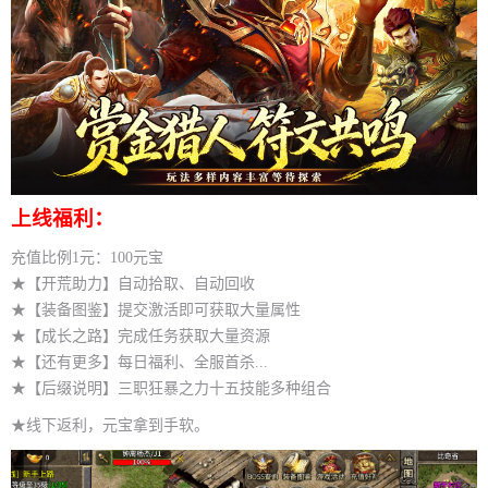
上线福利：
充值比例1元：100元宝
★【开荒助力】自动拾取、自动回收
★【装备图鉴】提交激活即可获取大量属性
★【成长之路】完成任务获取大量资源
★【还有更多】每日福利、全服首杀...
★【后缀说明】三职狂暴之力十五技能多种组合
★线下返利，元宝拿到手软。