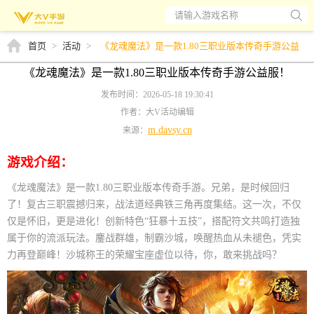
请输入游戏名称
首页
>
活动
>
《龙魂魔法》是一款1.80三职业版本传奇手游公益
服！
《龙魂魔法》是一款1.80三职业版本传奇手游公益服！
发布时间：2026-05-18 19:30:41
作者：大V活动编辑
m.davsy.cn
来源：
游戏介绍：
《龙魂魔法》是一款1.80三职业版本传奇手游。兄弟，是时候回归
了！复古三职震撼归来，战法道经典铁三角再度集结。这一次，不仅
仅是怀旧，更是进化！创新特色“狂暴十五技”，搭配符文共鸣打造独
属于你的流派玩法。鏖战群雄，制霸沙城，唤醒热血从未褪色，凭实
力再登巅峰！沙城称王的荣耀宝座虚位以待，你，敢来挑战吗？