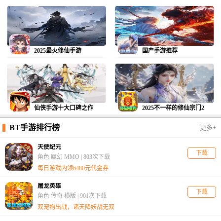
2025最火修仙手游
国产手游推荐
仙侠手游十大口碑之作
2025不一样的修仙宗门2
BT手游排行榜
更多+
天使纪元
下载
角色 魔幻 MMO |
803次下载
每日游戏内领6480元代金券
屠龙英雄
下载
角色 传奇 横版 |
901次下载
双宠物出战，诸天降妖战无双