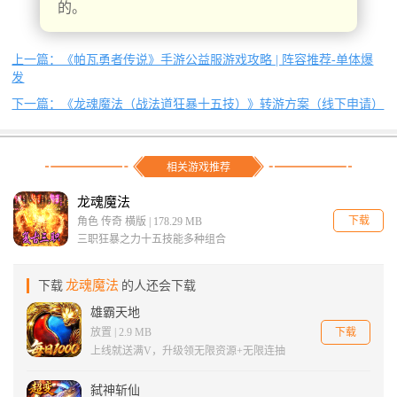
的。
上一篇：《帕瓦勇者传说》手游公益服游戏攻略 | 阵容推荐-单体爆
发
下一篇：《龙魂魔法（战法道狂暴十五技）》转游方案（线下申请）
相关游戏推荐
龙魂魔法
下载
角色 传奇 横版 | 178.29 MB
三职狂暴之力十五技能多种组合
龙魂魔法
下载
的人还会下载
雄霸天地
下载
放置 | 2.9 MB
上线就送满V，升级领无限资源+无限连抽
弑神斩仙