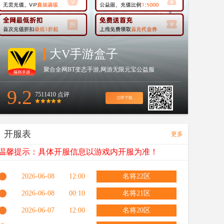
大V手游盒子
聚合全网BT变态手游,网游无限元宝公益服
9.2
7511410 点评
立即下载
开服表
更多
温馨提示：具体开服信息以游戏内开服为准！
2026-06-08
12:00
名将22区
2026-06-08
00:10
名将21区
2026-06-07
12:00
名将20区