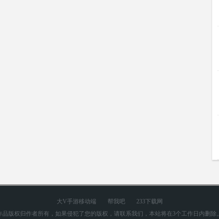
大V手游移动端
帮我吧
233下载网
作品版权归作者所有，如果侵犯了您的版权，请联系我们，本站将在3个工作日内删除