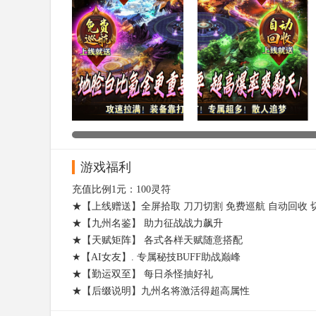
游戏福利
充值比例1元：100灵符
★【上线赠送】全屏拾取 刀刀切割 免费巡航 自动回收 
★【九州名鉴】 助力征战战力飙升
★【天赋矩阵】 各式各样天赋随意搭配
★【AI女友】. 专属秘技BUFF助战巅峰
★【勤运双至】 每日杀怪抽好礼
★【后缀说明】九州名将激活得超高属性