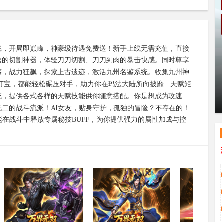
戏，开局即巅峰，神豪级待遇免费送！新手上线无需充值，直接
送的切割神器，体验刀刀切割、刀刀到肉的暴击快感。同时尊享
鉴，战力狂飙，探索上古遗迹，激活九州名鉴系统。收集九州神
打宝，都能轻松碾压对手，助力你在玛法大陆所向披靡！天赋矩
统，提供各式各样的天赋技能供你随意搭配。你是想成为攻速
二的战斗流派！AI女友，贴身守护，孤独的冒险？不存在的！
能在战斗中释放专属秘技BUFF，为你提供强力的属性加成与控