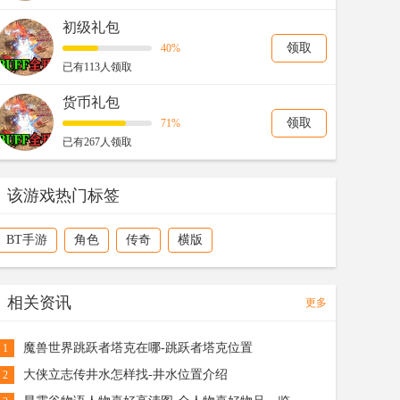
初级礼包
领取
40%
已有113人领取
货币礼包
领取
71%
已有267人领取
该游戏热门标签
BT手游
角色
传奇
横版
相关资讯
更多
魔兽世界跳跃者塔克在哪-跳跃者塔克位置
1
大侠立志传井水怎样找-井水位置介绍
2