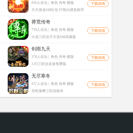
856人在玩
|
角色 传奇 横版
下载游戏
天天派送648红包 打怪白嫖直购币
莽荒传奇
759人在玩
|
角色 传奇 横版
下载游戏
火龙三职业天天送648高爆版
剑雨九天
378人在玩
|
角色 传奇 横版
下载游戏
1.85三职业攻速免费版
无尽寒冬
937人在玩
|
角色 传奇 横版
下载游戏
灵蛇激爽三职业版本
。