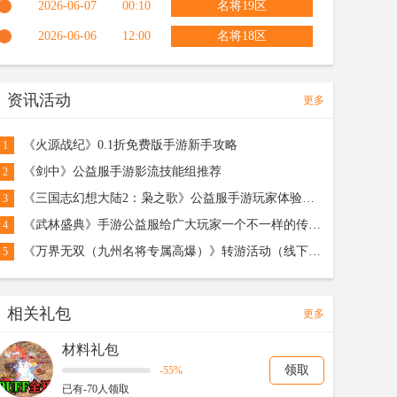
2026-06-07
00:10
名将19区
2026-06-06
12:00
名将18区
资讯活动
更多
《火源战纪》0.1折免费版手游新手攻略
1
《剑中》公益服手游影流技能组推荐
2
《三国志幻想大陆2：枭之歌》公益服手游玩家体验心得篇！
3
《武林盛典》手游公益服给广大玩家一个不一样的传奇体验!
4
《万界无双（九州名将专属高爆）》转游活动（线下申请）
5
相关礼包
更多
材料礼包
领取
-55%
已有-70人领取