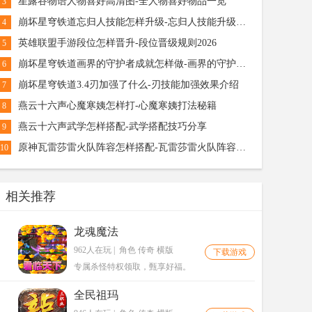
星露谷物语人物喜好高清图-全人物喜好物品一览
3
崩坏星穹铁道忘归人技能怎样升级-忘归人技能升级顺序
4
英雄联盟手游段位怎样晋升-段位晋级规则2026
5
崩坏星穹铁道画界的守护者成就怎样做-画界的守护者成就达成秘籍
6
崩坏星穹铁道3.4刃加强了什么-刃技能加强效果介绍
7
燕云十六声心魔寒姨怎样打-心魔寒姨打法秘籍
8
燕云十六声武学怎样搭配-武学搭配技巧分享
9
原神瓦雷莎雷火队阵容怎样搭配-瓦雷莎雷火队阵容搭配秘籍
10
相关推荐
龙魂魔法
962人在玩
|
角色 传奇 横版
下载游戏
专属杀怪特权领取，甄享好福。
全民祖玛