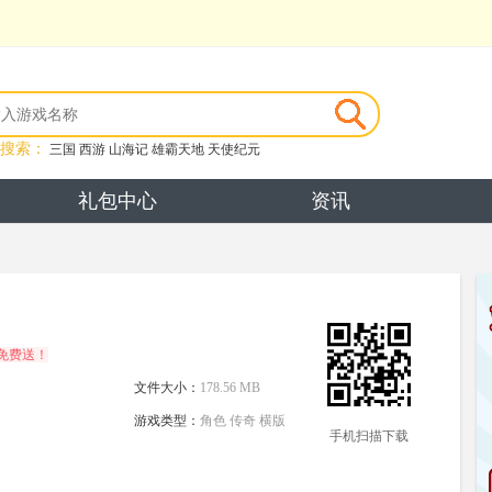
搜索：
三国
西游
山海记
雄霸天地
天使纪元
礼包中心
资讯
免费送！
文件大小：
178.56 MB
游戏类型：
角色 传奇 横版
手机扫描下载