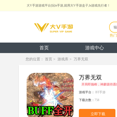
大V手游游戏平台|玩bt手游,就用大V手游盒子,bt游戏先行者！
热门
首页
游戏中心
您的位置：
首页
>
游戏库
>
万界无双
万界无双
开局即巅峰，神豪级待遇
游戏平台：
BT手游
下载次数：
758
立即下载