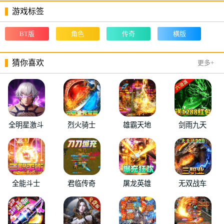
游戏标签
BT版
角色
传奇
横版
猜你喜欢
更多+
全明星激斗
烈火骑士
雄霸天地
剑雨九天
全能斗士
君临传奇
屠龙英雄
无双战车