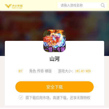
请输入游戏名称
山河
BT
|
角色 传奇 横版
|
游戏大小：
185.03 MB
安全下载
需下载应用市场，高速下载，还享无限特权