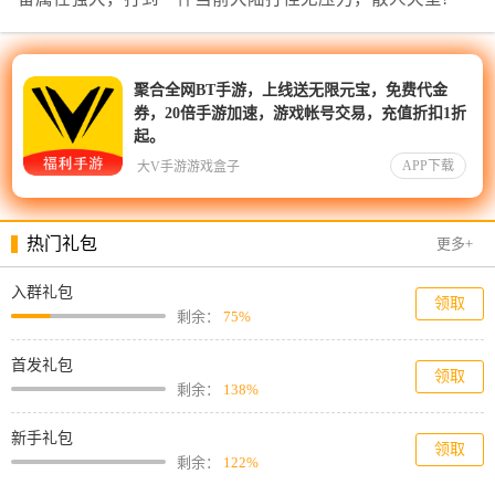
聚合全网BT手游，上线送无限元宝，免费代金
券，20倍手游加速，游戏帐号交易，充值折扣1折
起。
APP下载
大V手游游戏盒子
热门礼包
更多+
入群礼包
领取
剩余：
75%
首发礼包
领取
剩余：
138%
新手礼包
领取
剩余：
122%