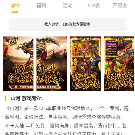
详情
福利
活动
VIP表
开服表
散人追梦，1.85沉默专属版本
山河 游戏简介：
《山河》是一款1.85单职业经典沉默版本，一怪一专属，隐
藏地图，奇遇玩法，自由探索，剧情需求全部怪物掉落，
不卡大陆!半月免费，怪物满屏，爆率超高，货币好打，装
备属性强大，打到一件当前大陆打怪无压力，散人天堂!