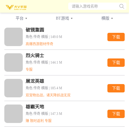
请输入游戏名称
平台
BT游戏
横版
全部
全部
全部
破镜重圆
BT游戏
安卓
角色
折扣游戏
仙侠
IOS
角色 传奇 横版 |
149.0 M
下载
网页游戏
卡牌
三国
放置
高爆西游题材传奇
武侠
魔幻
回合
烈火骑士
二次元
传奇
竖版
角色 传奇 横版 |
144.1 M
下载
专服
策略
冒险
西游
屠龙英雄
动漫
横版
格斗
角色 传奇 横版 |
185.4 M
下载
Q版
经营
双宠物出战，诸天降妖战无双
雄霸天地
角色 传奇 横版 |
147.3 M
下载
赚 限时返利 专服