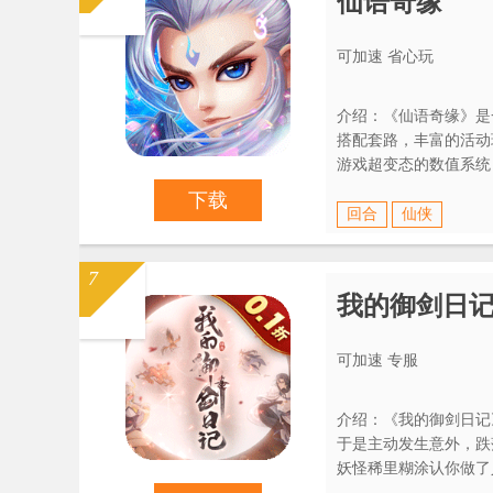
仙语奇缘
可加速 省心玩
介绍：《仙语奇缘》是
搭配套路，丰富的活动
游戏超变态的数值系统
效果，让你体验完全不
下载
回合
仙侠
7
我的御剑日
可加速 专服
介绍：《我的御剑日记
于是主动发生意外，跌落
妖怪稀里糊涂认你做了
——人前显圣！（装杯