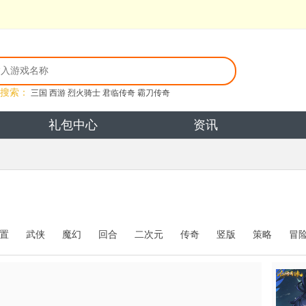
搜索：
三国
西游
烈火骑士
君临传奇
霸刀传奇
礼包中心
资讯
置
武侠
魔幻
回合
二次元
传奇
竖版
策略
冒