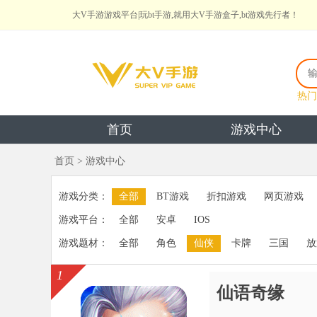
大V手游游戏平台|玩bt手游,就用大V手游盒子,bt游戏先行者！
热门
首页
游戏中心
首页
> 游戏中心
游戏分类：
全部
BT游戏
折扣游戏
网页游戏
游戏平台：
全部
安卓
IOS
游戏题材：
全部
角色
仙侠
卡牌
三国
放
1
仙语奇缘