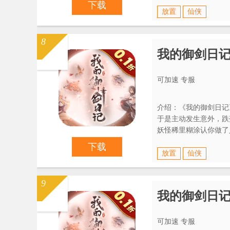
下载
放置
仙侠
8
我的御剑日
可加速 专服
介绍：《我的御剑日记
于是主动发生意外，跌落
妖怪稀里糊涂认你做了
——人前显圣！（装杯
下载
放置
仙侠
9
我的御剑日
可加速 专服