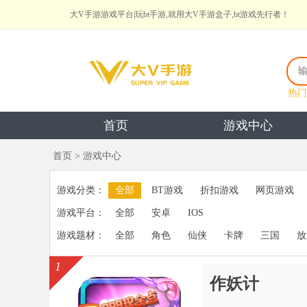
大V手游游戏平台|玩bt手游,就用大V手游盒子,bt游戏先行者！
热门
首页
游戏中心
首页
> 游戏中心
游戏分类：
全部
BT游戏
折扣游戏
网页游戏
游戏平台：
全部
安卓
IOS
游戏题材：
全部
角色
仙侠
卡牌
三国
放
1
作妖计