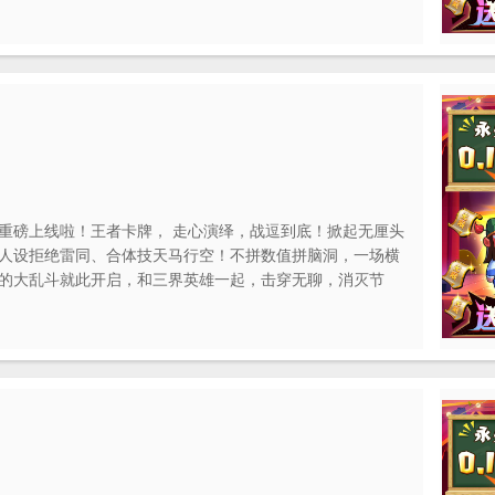
重磅上线啦！王者卡牌， 走心演绎，战逗到底！掀起无厘头
人设拒绝雷同、合体技天马行空！不拼数值拼脑洞，一场横
的大乱斗就此开启，和三界英雄一起，击穿无聊，消灭节