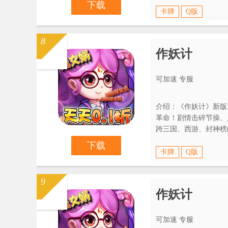
下载
卡牌
Q版
8
作妖计
可加速 专服
介绍：《作妖计》新版
革命！剧情击碎节操、
跨三国、西游、封神榜
操，no zuo no happy！
下载
卡牌
Q版
9
作妖计
可加速 专服