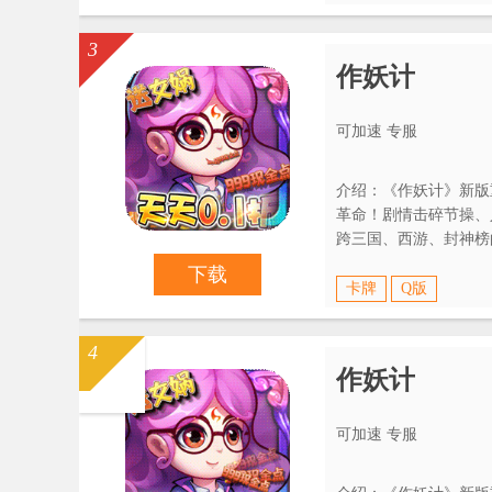
3
作妖计
可加速 专服
介绍：《作妖计》新版
革命！剧情击碎节操、
跨三国、西游、封神榜
操，no zuo no happy！
下载
卡牌
Q版
4
作妖计
可加速 专服