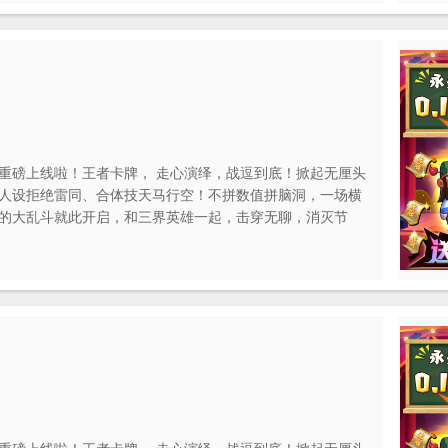
重磅上线啦！王者卡牌， 走心演绎，战逗到底！掀起无厘头
人设拒绝雷同、合体技天马行空！不拼数值拼脑洞，一场横
的大乱斗就此开启，和三界英雄一起，击穿无聊，消灭节