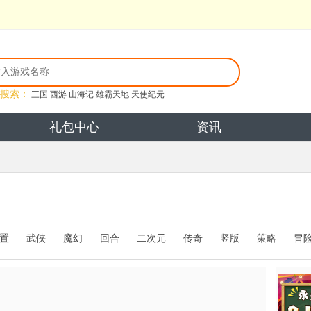
搜索：
三国
西游
山海记
雄霸天地
天使纪元
礼包中心
资讯
置
武侠
魔幻
回合
二次元
传奇
竖版
策略
冒