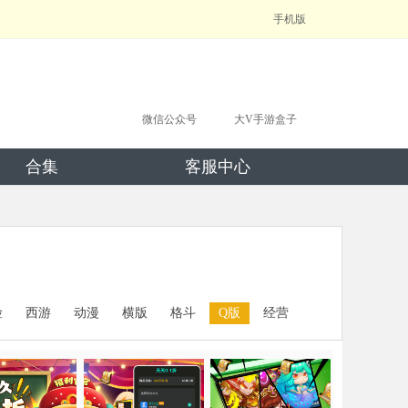
手机版
微信公众号
大V手游盒子
合集
客服中心
险
西游
动漫
横版
格斗
Q版
经营